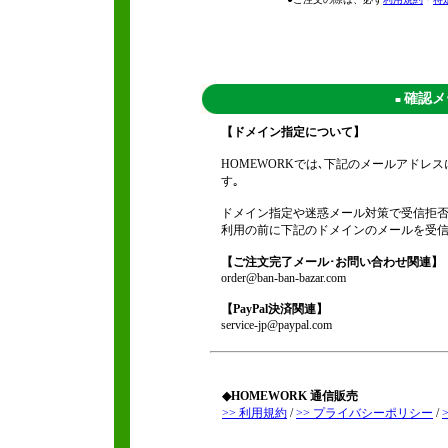
確認メ
■
【ドメイン指定について】
HOMEWORKでは､下記のメールアド
す｡
ドメイン指定や迷惑メール対策で受信拒否
利用の前に下記のドメインのメールを受信
【ご注文完了メール･お問い合わせ関連】
order@ban-ban-bazar.com
【PayPal決済関連】
service-jp@paypal.com
◆HOMEWORK 通信販売
>> 利用規約
/
>> プライバシーポリシー
/