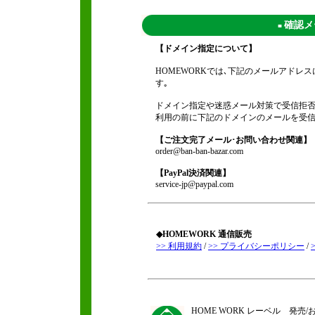
確認メ
■
【ドメイン指定について】
HOMEWORKでは､下記のメールアド
す｡
ドメイン指定や迷惑メール対策で受信拒否
利用の前に下記のドメインのメールを受信
【ご注文完了メール･お問い合わせ関連】
order@ban-ban-bazar.com
【PayPal決済関連】
service-jp@paypal.com
◆HOMEWORK 通信販売
>> 利用規約
/
>> プライバシーポリシー
/
HOME WORK レーベル 発