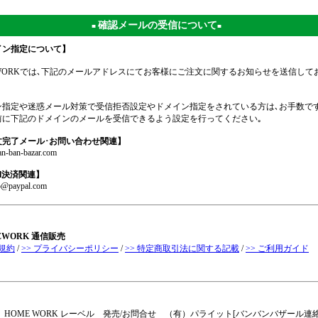
確認メールの受信について
■
■
イン指定について】
EWORKでは､下記のメールアドレスにてお客様にご注文に関するお知らせを送信して
ン指定や迷惑メール対策で受信拒否設定やドメイン指定をされている方は､お手数で
前に下記のドメインのメールを受信できるよう設定を行ってください｡
文完了メール･お問い合わせ関連】
n-ban-bazar.com
al決済関連】
jp@paypal.com
EWORK 通信販売
用規約
/
>> プライバシーポリシー
/
>> 特定商取引法に関する記載
/
>> ご利用ガイド
HOME WORK レーベル 発売/お問合せ （有）パライット[バンバンバザール連