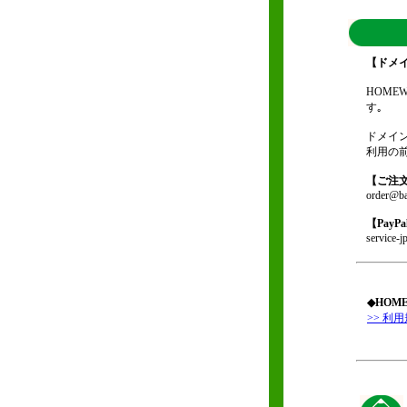
【ドメ
HOM
す｡
ドメイ
利用の
【ご注
order@ba
【PayP
service-
◆HOM
>> 利