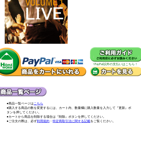
↑PayPal以外の支払いはこちら！
●商品一覧ページは
こちら
●購入する商品の数を変更するには、カート内、数量欄に購入数量を入力して『更新』ボ
タンを押してください。
●カートから商品を削除する場合は『削除』ボタンを押してください。
●ご注文の際は、必ず
利用規約
・
特定商取引法に関する記載
をご覧ください。