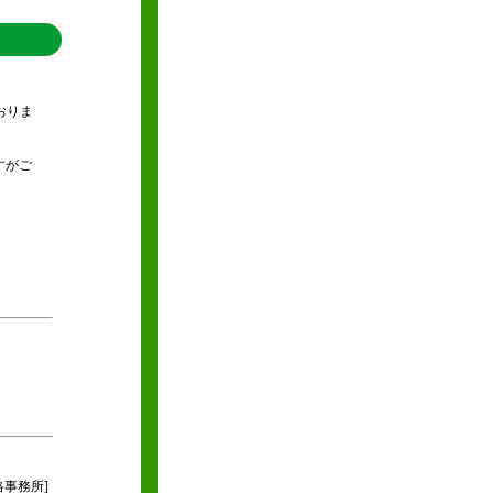
おりま
すがご
絡事務所]