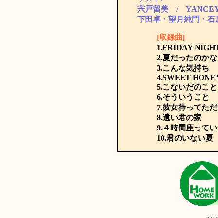
宍戸留美 / YANCE
下田卓・望月純門・石
[収録曲]
1.FRIDAY NI
2.夏だったのかな
3.こんな気持ち
4.SWEET HONE
5.こないだのこと
6.そういうこと
7.彼女待ってた
8.遠い君の家
9.４時間座って
10.君のいない夏